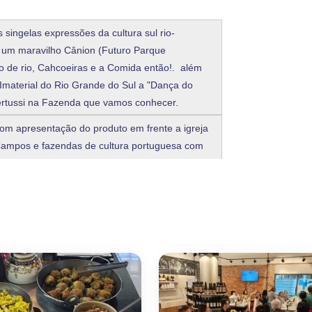
 singelas expressões da cultura sul rio-
m um maravilho Cânion (Futuro Parque
 de rio, Cahcoeiras e a Comida então!. além
Imaterial do Rio Grande do Sul a "Dança do
Bertussi na Fazenda que vamos conhecer.
 com apresentação do produto em frente a igreja
Campos e fazendas de cultura portuguesa com
al local. Parada com Caminhada leve pelos
futuro parque Ecológico) em uma vista
 (Primeiros Cancioneiros que introduziram a
 uma réplica das cavernas indígenas e ter
s
dos povos. Opcional com parada para comprar o
orno no final do dia.
 produtos originários da cultura campeira com