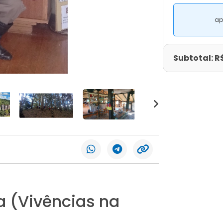
ap
Subtotal: R
a (Vivências na