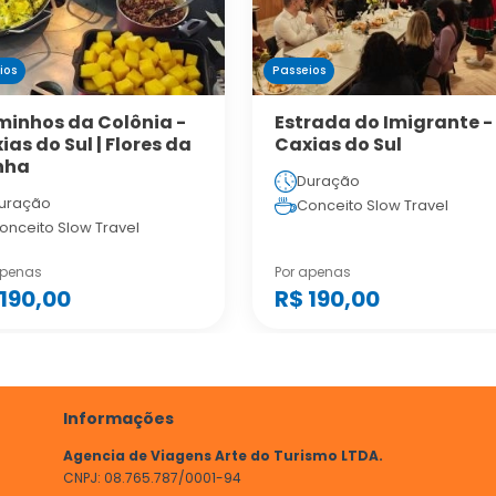
ios
Passeios
inhos da Colônia -
Estrada do Imigrante -
ias do Sul | Flores da
Caxias do Sul
nha
Duração
uração
Conceito Slow Travel
onceito Slow Travel
apenas
Por apenas
 190,00
R$ 190,00
Informações
Agencia de Viagens Arte do Turismo LTDA.
CNPJ: 08.765.787/0001-94