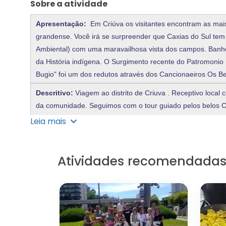
Sobre a atividade
Apresentação:
Em Criúva os visitantes encontram as mais
grandense. Você irá se surpreender que Caxias do Sul te
Ambiental) com uma maravailhosa vista dos campos. Banho
da História indígena. O Surgimento recente do Patromonio 
Bugio" foi um dos redutos através dos Cancionaeiros Os 
Descritivo:
Viagem ao distrito de Criuva . Receptivo local
da comunidade. Seguimos com o tour guiado pelos belos 
seus aspectos geográficos e curiosidades únicas da cultur
Leia mais
campos da Criúva. Segue até o Cânion dos Palanquinhos (
deslumbrante. Retorno com Visita ao Memorial dos Bertussi
gaita no RS). Tempo livre na fazenda onde iremos conhecer
Atividades recomendada
conhecimento das terras de sesmarias e o aculturamento 
famoso queijo serrano ( Patrimonio cultural da região). Ret
No Final do Passeio será oferecido um
Café Campeiro
com
uma roda de fogão e muitos "Causos!" Gaúchos