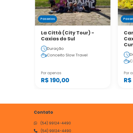
Passeios
Passe
La Città (City Tour) -
Cam
Caxias do Sul
Cax
Cu
Duração
D
Conceito Slow Travel
C
Por apenas
Por 
R$ 190,00
R$
Contato
(54) 99124-4490
(54) 99124-4490