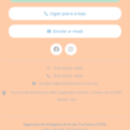
diversidade cultural e criativa. O Guia local faz um papel
importante nas informações de cada ponto turístico de Ana
Ligar para a loja
Rech. E quem não irá se surpreender em encontrar uma mini
cidade de rolhas e um Castelo estilo medieval?
Enviar e-mail
Evento deste destino:
Ana Rech também é conhecida como
a "Vila dos Presépios". A Arte do Turismo programa no mês de
dezembro a inclusão com tour guiado pelos vários presépios
famosos nas residênsias da comunidade.
(54) 99124-4490
(54) 99124-4490
Morangos Hidropônicos
Opcional durante o passeio:
em um espaço
receptivo@artedoturismo.com.br
temático onde podemos ver o cultivo dos morangos em hidroponia e
Rua Irmão Bonifácio, 699, Sagrada Família. Caxias do Sul/RS,
um cardápio recheado para um bom final do dia.
95052-330
A PARTIR DE 3 ADULTOS PAGANTES, DESCONTO DE 5% NO
Agencia de Viagens Arte do Turismo LTDA.
VALOR TOTAL DO PASSEIO
CNPJ: 08.765.787/0001-94