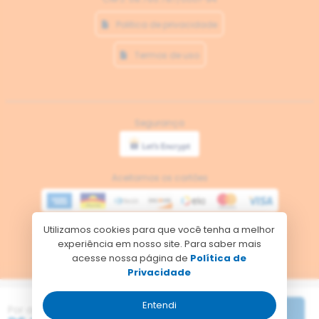
PARCELE SEU PASSEIO EM ATÉ 3X SEM JUROS NO CARTÃO
Politica de privacidade
DE CRÉDITO
Termos de uso
Segurança
Aceitamos os cartões
Utilizamos cookies para que você tenha a melhor
Meios de pagamento
experiência em nosso site. Para saber mais
acesse nossa página de
Política de
Privacidade
Tecnologia
Entendi
Por apenas
Reservar