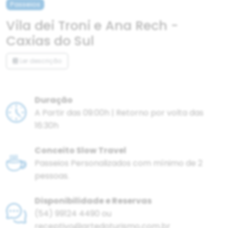
Passeios
Vila dei Troni e Ana Rech -
Caxias do Sul
Ler descrição
Duração
A Partir das 09:00h | Retorno por volta das
16:30h
Conceito Slow Travel
Passeios Personalizados com mínimo de 2
pessoas.
Disponibilidade e Reservas
(54) 99124 4490 ou
receptivo@artedoturismo.com.br