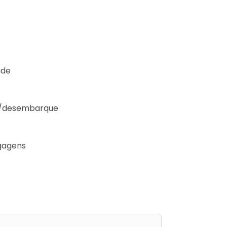
ade
e/desembarque
gagens