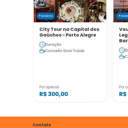
Passeios
Passe
City Tour na Capital dos
Vou
Gaúchos - Porto Alegre
Legal - Lin
Bar
Duração
D
Conceito Slow Travel
C
Por apenas
Por 
R$ 300,00
R$
Contato