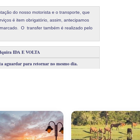
tação do nosso motorista e o transporte, que
viços é item obrigatório, assim, antecipamos
o marcado. O transfer também é realizado pelo
 adquira IDA E VOLTA
ista aguardar para retornar no mesmo dia.
ara bagagens quando houver o 5º ou 6º
tiva, Micro-ônibus ou Ônibus.
s
erá um custo adicional de deslocamento.