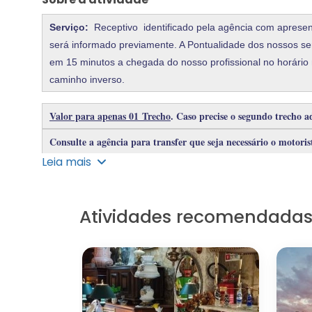
Serviço:
Receptivo identificado pela agência com apresen
será informado previamente. A Pontualidade dos nossos ser
em 15 minutos a chegada do nosso profissional no horári
caminho inverso.
Valor para apenas 01 Trecho
.
Caso precise o segundo trecho
Consulte a agência para transfer que seja necessário o motor
Leia mais
Temos a opção de transfer em Carro Mini Van com reboque p
passageiro.
Consulte valores para demais meios de transporte: Van Execu
Atividades recomendada
Embarque ou Desembarque com mais de 15 km de distância, t