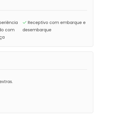
periência
Receptivo com embarque e
ndo com
desembarque
nça
xtras.