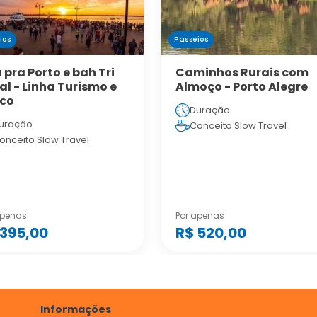
ios
Passeios
 pra Porto e bah Tri
Caminhos Rurais com
ha Turismo e
Almoço - Porto Alegre
co
Duração
uração
Conceito Slow Travel
onceito Slow Travel
apenas
Por apenas
 395,00
R$ 520,00
Informações