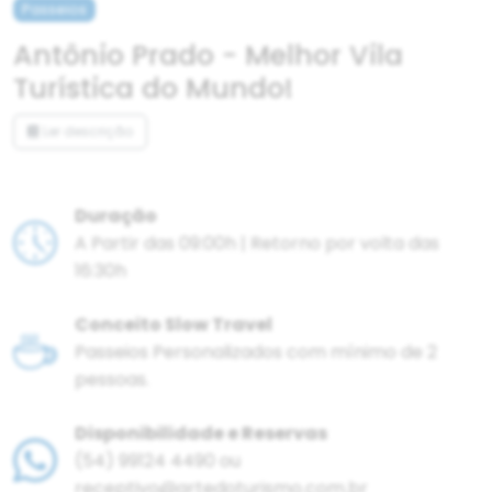
Passeios
Antônio Prado - Melhor Vila
Turística do Mundo!
Ler descrição
Duração
A Partir das 09:00h | Retorno por volta das
16:30h
Conceito Slow Travel
Passeios Personalizados com mínimo de 2
pessoas.
Disponibilidade e Reservas
(54) 99124 4490 ou
receptivo@artedoturismo.com.br