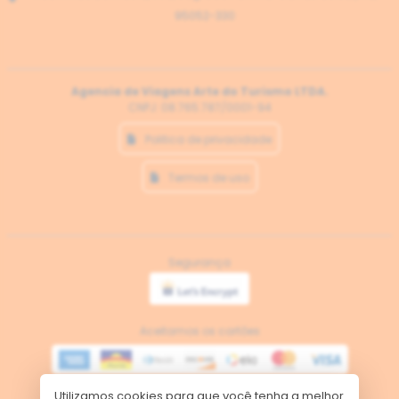
95052-330
Agencia de Viagens Arte do Turismo LTDA.
CNPJ: 08.765.787/0001-94
Politica de privacidade
Termos de uso
Segurança
Aceitamos os cartões
Utilizamos cookies para que você tenha a melhor